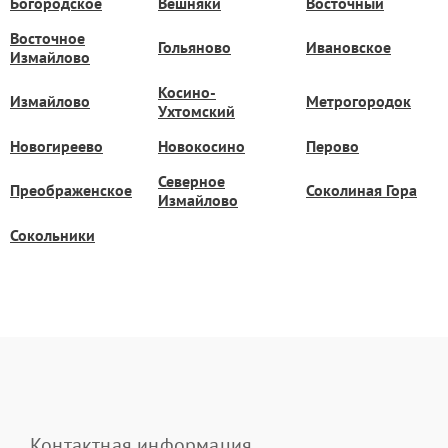
Богородское
Вешняки
Восточный
Восточное
Гольяново
Ивановское
Измайлово
Косино-
Измайлово
Метрогородок
Ухтомский
Новогиреево
Новокосино
Перово
Северное
Преображенское
Соколиная Гора
Измайлово
Сокольники
Контактная информация