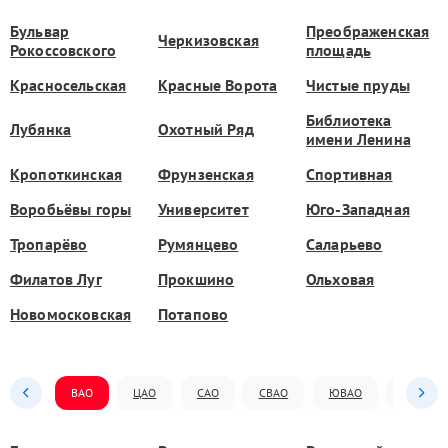
Бульвар
Преображенская
Черкизовская
Рокоссовского
площадь
Красносельская
Красные Ворота
Чистые пруды
Библиотека
Лубянка
Охотный Ряд
имени Ленина
Кропоткинская
Фрунзенская
Спортивная
Воробьёвы горы
Университет
Юго-Западная
Тропарёво
Румянцево
Саларьево
Филатов Луг
Прокшино
Ольховая
Новомосковская
Потапово
ВАО
ЦАО
САО
СВАО
ЮВАО
ЮАО