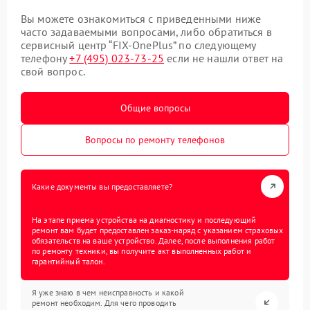
Вы можете ознакомиться с приведенными ниже
часто задаваемыми вопросами, либо обратиться в
сервисный центр “FIX-OnePlus” по следующему
телефону
+7 (495) 023-73-25
если не нашли ответ на
свой вопрос.
Общие вопросы
Вопросы по ремонту телефонов
Какие документы вы предоставляете?
На этапе приема устройства на диагностику и последующий
ремонт вам будет предоставлен заказ-наряд с указанием страховых
обязательств на ваше устройство. Далее, после выполнения работ
по ремонту техники, вы получите акт выполненных работ и
гарантийный талон.
Я уже знаю в чем неисправность и какой
ремонт необходим. Для чего проводить