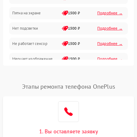
Пятна на экране
1500 ₽
Подробнее →
Проблемы с питанием, зарядкой и аккумулятором
Нет подсветки
1500 ₽
Подробнее →
Проблемы с работой системы, корпусом и другие
Не работает сенсор
1500 ₽
Подробнее →
Мерцает изображение
1500 ₽
Подробнее →
Не работает 3D Touch
2400 ₽
Подробнее →
Этапы ремонта телефона OnePlus
Не работает Face ID
4000 ₽
Подробнее →
1. Вы оставляете заявку