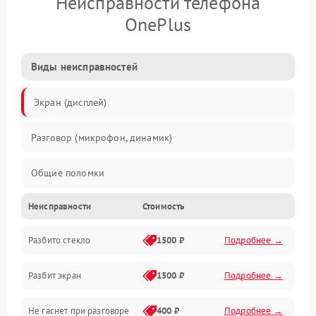
Неисправности телефона
OnePlus
Виды неисправностей
Экран (дисплей)
Разговор (микрофон, динамик)
Общие поломки
Неисправности
Стоимость
Проблемы связи
Разбито стекло
1500 ₽
Подробнее →
Камеры
Разбит экран
1500 ₽
Подробнее →
Проблемы с дисплеем и сенсором
Не гаснет при разговоре
400 ₽
Подробнее →
Зарядка