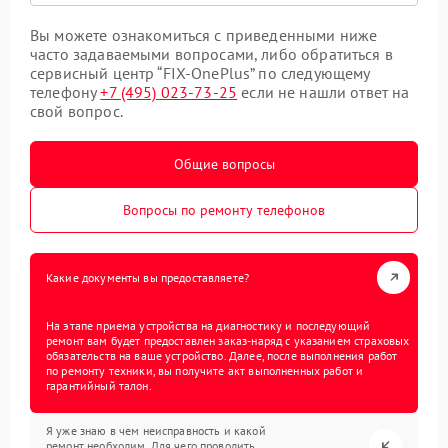
Вы можете ознакомиться с приведенными ниже
часто задаваемыми вопросами, либо обратиться в
сервисный центр “FIX-OnePlus” по следующему
телефону
+7 (495) 023-73-25
если не нашли ответ на
свой вопрос.
Общие вопросы
Вопросы по ремонту телефонов
Какие документы вы предоставляете?
На этапе приема устройства на диагностику и последующий
ремонт вам будет предоставлен заказ-наряд с указанием страховых
обязательств на ваше устройство. Далее, после выполнения работ
по ремонту техники, вы получите акт выполненных работ и
гарантийный талон.
Я уже знаю в чем неисправность и какой
ремонт необходим. Для чего проводить