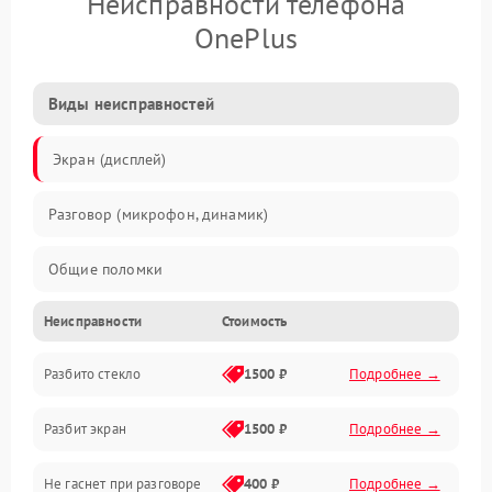
Неисправности телефона
OnePlus
Виды неисправностей
Экран (дисплей)
Разговор (микрофон, динамик)
Общие поломки
Неисправности
Стоимость
Проблемы связи
Разбито стекло
1500 ₽
Подробнее →
Камеры
Разбит экран
1500 ₽
Подробнее →
Проблемы с дисплеем и сенсором
Не гаснет при разговоре
400 ₽
Подробнее →
Зарядка