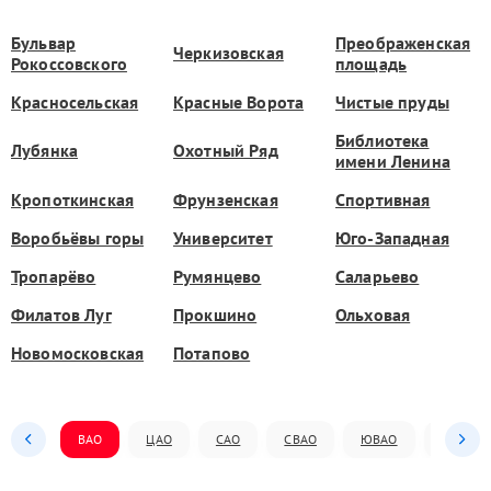
Бульвар
Преображенская
Черкизовская
Рокоссовского
площадь
Красносельская
Красные Ворота
Чистые пруды
Библиотека
Лубянка
Охотный Ряд
имени Ленина
Кропоткинская
Фрунзенская
Спортивная
Воробьёвы горы
Университет
Юго-Западная
Тропарёво
Румянцево
Саларьево
Филатов Луг
Прокшино
Ольховая
Новомосковская
Потапово
ВАО
ЦАО
САО
СВАО
ЮВАО
ЮАО