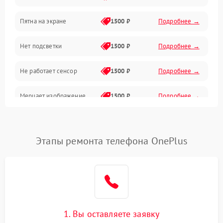
Пятна на экране
1500 ₽
Подробнее →
Проблемы с питанием, зарядкой и аккумулятором
Нет подсветки
1500 ₽
Подробнее →
Проблемы с работой системы, корпусом и другие
Не работает сенсор
1500 ₽
Подробнее →
Мерцает изображение
1500 ₽
Подробнее →
Не работает 3D Touch
2400 ₽
Подробнее →
Этапы ремонта телефона OnePlus
Не работает Face ID
4000 ₽
Подробнее →
1. Вы оставляете заявку