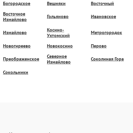
Богородское
Вешняки
Восточный
Восточное
Гольяново
Ивановское
Измайлово
Косино-
Измайлово
Метрогородок
Ухтомский
Новогиреево
Новокосино
Перово
Северное
Преображенское
Соколиная Гора
Измайлово
Сокольники