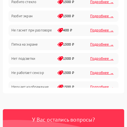
Разбито стекло
1500 ₽
Подробнее →
Камеры
Разбит экран
1500 ₽
Подробнее →
Проблемы с дисплеем и сенсором
Не гаснет при разговоре
400 ₽
Подробнее →
Зарядка
Пятна на экране
1500 ₽
Подробнее →
Проблемы с питанием, зарядкой и аккумулятором
Нет подсветки
1500 ₽
Подробнее →
Проблемы с работой системы, корпусом и другие
Не работает сенсор
1500 ₽
Подробнее →
Мерцает изображение
1500 ₽
Подробнее →
Не работает 3D Touch
2400 ₽
Подробнее →
Не работает Face ID
4000 ₽
Подробнее →
У Вас остались вопросы?