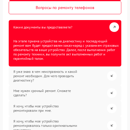
Вопросы по ремонту телефонов
Какие документы вы предоставляете?
На этапе приема устройства на диагностику и последующий
ремонт вам будет предоставлен заказ-наряд с указанием страховых
обязательств на ваше устройство. Далее, после выполнения работ
по ремонту техники, вы получите акт выполненных работ и
гарантийный талон.
Я уже знаю в чем неисправность и какой
ремонт необходим. Для чего проводить
диагностику?
Мне нужен срочный ремонт. Сможете
сделать?
Я хочу, чтобы мое устройство
ремонтировали при мне.
Я хочу, чтобы мое устройство
ремонтировалось только оригинальными
запчастями.