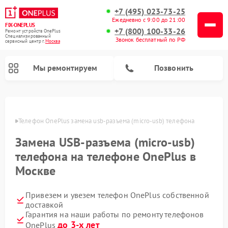
+7 (495) 023-73-25
Ежедневно с 9:00 до 21:00
FIX-ONEPLUS
+7 (800) 100-33-26
Ремонт устройств OnePlus
Специализированный
Звонок бесплатный по РФ
cервисный центр г.
Москва
Мы ремонтируем
Позвонить
оскве
Телефон OnePlus замена usb-разъема (micro-usb) телефона
Замена USB-разъема (micro-usb)
телефона на телефоне OnePlus в
Москве
Привезем и увезем телефон OnePlus собственной
доставкой
Гарантия на наши работы по ремонту телефонов
до 3-х лет
OnePlus