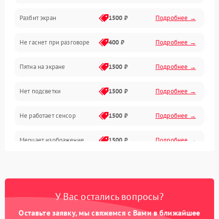
Разбит экран
1500 ₽
Подробнее →
Проблемы с дисплеем и сенсором
Не гаснет при разговоре
400 ₽
Подробнее →
Зарядка
Пятна на экране
1500 ₽
Подробнее →
Проблемы с питанием, зарядкой и аккумулятором
Нет подсветки
1500 ₽
Подробнее →
Проблемы с работой системы, корпусом и другие
Не работает сенсор
1500 ₽
Подробнее →
Мерцает изображение
1500 ₽
Подробнее →
Не работает 3D Touch
2400 ₽
Подробнее →
Не работает Face ID
4000 ₽
Подробнее →
У Вас остались вопросы?
Оставьте заявку, мы свяжемся с Вами в ближайшее