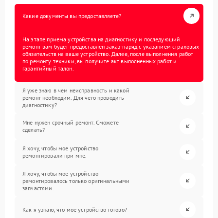
Какие документы вы предоставляете?
На этапе приема устройства на диагностику и последующий
ремонт вам будет предоставлен заказ-наряд с указанием страховых
обязательств на ваше устройство. Далее, после выполнения работ
по ремонту техники, вы получите акт выполненных работ и
гарантийный талон.
Я уже знаю в чем неисправность и какой
ремонт необходим. Для чего проводить
диагностику?
Мне нужен срочный ремонт. Сможете
сделать?
Я хочу, чтобы мое устройство
ремонтировали при мне.
Я хочу, чтобы мое устройство
ремонтировалось только оригинальными
запчастями.
Как я узнаю, что мое устройство готово?