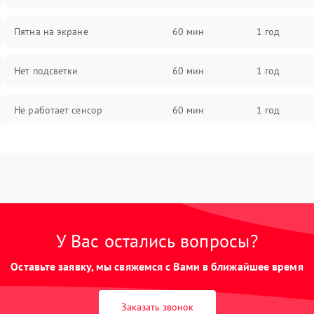
Пятна на экране
60 мин
1 год
Нет подсветки
60 мин
1 год
Не работает сенсор
60 мин
1 год
Мерцает изображение
60 мин
1 год
Не работает 3D Touch
60 мин
1 год
Не работает Face ID
60 мин
1 год
У Вас остались вопросы?
Оставьте заявку, мы свяжемся с Вами в ближайшее время
Заказать звонок