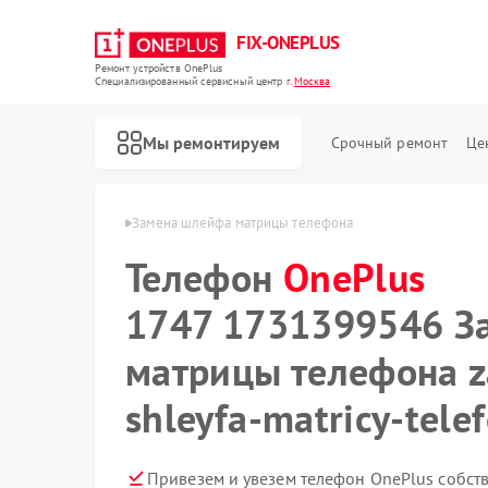
FIX-ONEPLUS
Ремонт устройств OnePlus
Специализированный cервисный центр г.
Москва
Мы ремонтируем
Срочный ремонт
Це
ая
Телефон OnePlus
Замена шлейфа матрицы телефона
Телефон
OnePlus
1747 1731399546 З
матрицы телефона 
shleyfa-matricy-tele
Привезем и увезем телефон OnePlus собст