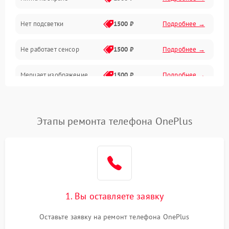
Проблемы с питанием, зарядкой и аккумулятором
Нет подсветки
1500 ₽
Подробнее →
Проблемы с работой системы, корпусом и другие
Не работает сенсор
1500 ₽
Подробнее →
Мерцает изображение
1500 ₽
Подробнее →
Не работает 3D Touch
2400 ₽
Подробнее →
Этапы ремонта телефона OnePlus
Не работает Face ID
4000 ₽
Подробнее →
1. Вы оставляете заявку
Оставьте заявку на ремонт телефона OnePlus