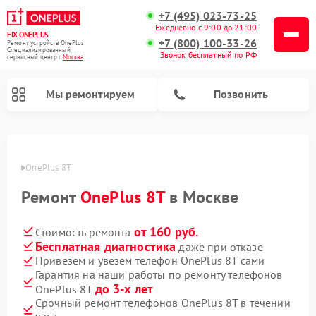
+7 (495) 023-73-25
Ежедневно с 9:00 до 21:00
FIX-ONEPLUS
+7 (800) 100-33-26
Ремонт устройств OnePlus
Специализированный
Звонок бесплатный по РФ
cервисный центр г.
Москва
Мы ремонтируем
Позвонить
ePlus
OnePlus 8T
Ремонт
OnePlus 8T
в Москве
от 160 руб.
Стоимость ремонта
Бесплатная диагностика
даже при отказе
Привезем и увезем телефон OnePlus 8T сами
Гарантия на наши работы по ремонту телефонов
до 3-х лет
OnePlus 8T
Срочный ремонт телефонов OnePlus 8T в течении
часа