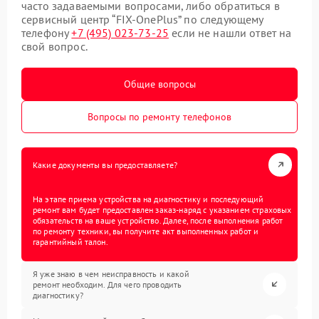
часто задаваемыми вопросами, либо обратиться в
сервисный центр “FIX-OnePlus” по следующему
телефону
+7 (495) 023-73-25
если не нашли ответ на
свой вопрос.
Общие вопросы
Вопросы по ремонту телефонов
Какие документы вы предоставляете?
На этапе приема устройства на диагностику и последующий
ремонт вам будет предоставлен заказ-наряд с указанием страховых
обязательств на ваше устройство. Далее, после выполнения работ
по ремонту техники, вы получите акт выполненных работ и
гарантийный талон.
Я уже знаю в чем неисправность и какой
ремонт необходим. Для чего проводить
диагностику?