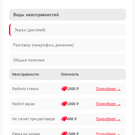
Виды неисправностей
Экран (дисплей)
Разговор (микрофон, динамик)
Общие поломки
Неисправности
Стоимость
Проблемы связи
Разбито стекло
1500 ₽
Подробнее →
Камеры
Разбит экран
1500 ₽
Подробнее →
Проблемы с дисплеем и сенсором
Не гаснет при разговоре
400 ₽
Подробнее →
Зарядка
Пятна на экране
1500 ₽
Подробнее →