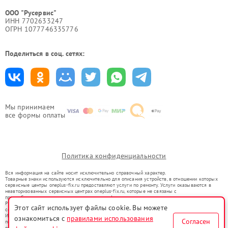
ООО "Русервис"
ИНН 7702633247
ОГРН 1077746335776
Поделиться в соц. сетях:
Мы принимаем
все формы оплаты
Политика конфиденциальности
Вся информация на сайте носит исключительно справочный характер.
Товарные знаки используются исключительно для описания устройств, в отношении которых
сервисные центры oneplus-fix.ru предоставляют услуги по ремонту. Услуги оказываются в
неавторизованных сервисных центрах oneplus-fix.ru, которые не связаны с
правообладателями товарных знаков или их официальными представителями.
Ремонт осуществляется для устройств, уже введенных в гражданский оборот в соответствии
Этот сайт использует файлы cookie. Вы можете
со статьей 1487 ГК РФ.
Использование товарных знаков не преследует цели индивидуализации услуг или введения
ознакомиться с
правилами использования
Согласен
потребителей в заблуждение, а служит для информирования о предоставляемых услугах по
ремонту техники указанных брендов.