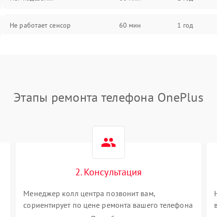
Не работает сенсор
60 мин
1 год
Мерцает изображение
60 мин
1 год
Не работает 3D Touch
60 мин
1 год
Этапы ремонта телефона OnePlus
Не работает Face ID
60 мин
1 год
2. Консультация
Менеджер колл центра позвонит вам,
сориентирует по цене ремонта вашего телефона
а также ответит на все ваши вопросы.