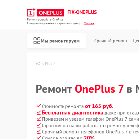
FIX-ONEPLUS
Ремонт устройств OnePlus
Специализированный cервисный центр г.
Москва
Мы ремонтируем
Срочный ремонт
Це
ая
Телефон OnePlus
OnePlus 7
Ремонт
OnePlus 7
в 
от 165 руб.
Стоимость ремонта
Бесплатная диагностика
даже при отказ
Привезем и увезем телефон OnePlus 7 сам
Гарантия на наши работы по ремонту теле
Срочный ремонт телефонов OnePlus 7 в те
20%
Скидка для вас до