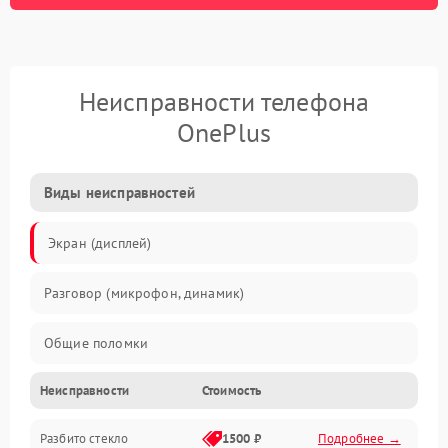
Неисправности телефона
OnePlus
Виды неисправностей
Экран (дисплей)
Разговор (микрофон, динамик)
Общие поломки
Неисправности
Стоимость
Проблемы связи
Разбито стекло
1500 ₽
Подробнее →
Камеры