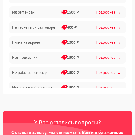
Разбит экран
1500 ₽
Подробнее →
Проблемы с дисплеем и сенсором
Не гаснет при разговоре
400 ₽
Подробнее →
Зарядка
Пятна на экране
1500 ₽
Подробнее →
Проблемы с питанием, зарядкой и аккумулятором
Нет подсветки
1500 ₽
Подробнее →
Проблемы с работой системы, корпусом и другие
Не работает сенсор
1500 ₽
Подробнее →
Мерцает изображение
1500 ₽
Подробнее →
Не работает 3D Touch
2400 ₽
Подробнее →
Не работает Face ID
4000 ₽
Подробнее →
У Вас остались вопросы?
Оставьте заявку, мы свяжемся с Вами в ближайшее