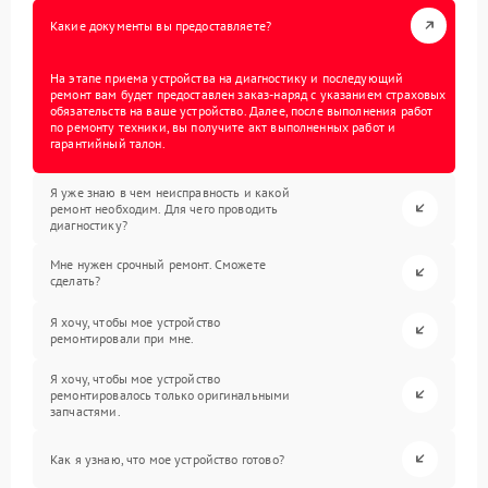
Какие документы вы предоставляете?
На этапе приема устройства на диагностику и последующий
ремонт вам будет предоставлен заказ-наряд с указанием страховых
обязательств на ваше устройство. Далее, после выполнения работ
по ремонту техники, вы получите акт выполненных работ и
гарантийный талон.
Я уже знаю в чем неисправность и какой
ремонт необходим. Для чего проводить
диагностику?
Мне нужен срочный ремонт. Сможете
сделать?
Я хочу, чтобы мое устройство
ремонтировали при мне.
Я хочу, чтобы мое устройство
ремонтировалось только оригинальными
запчастями.
Как я узнаю, что мое устройство готово?