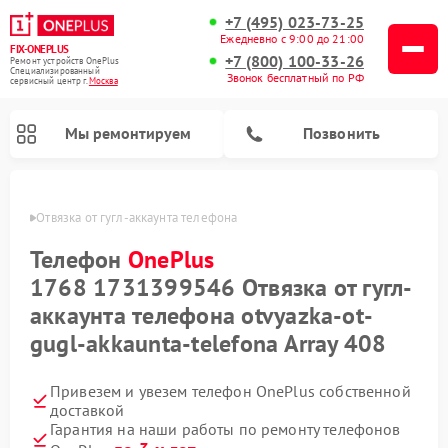
+7 (495) 023-73-25
Ежедневно с 9:00 до 21:00
FIX-ONEPLUS
+7 (800) 100-33-26
Ремонт устройств OnePlus
Специализированный
Звонок бесплатный по РФ
cервисный центр г.
Москва
Мы ремонтируем
Позвонить
ePlus
Отвязка от гугл-аккаунта телефона
Телефон
OnePlus
1768 1731399546 Отвязка от гугл-
аккаунта телефона otvyazka-ot-
gugl-akkaunta-telefona Array 408
Привезем и увезем телефон OnePlus собственной
доставкой
Гарантия на наши работы по ремонту телефонов