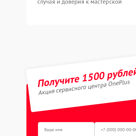
случая и доверия к мастерской
Получите 1500 рубле
Акция сервисного центра OnePlus