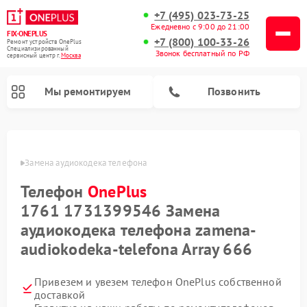
+7 (495) 023-73-25
Ежедневно с 9:00 до 21:00
FIX-ONEPLUS
+7 (800) 100-33-26
Ремонт устройств OnePlus
Специализированный
Звонок бесплатный по РФ
cервисный центр г.
Москва
Мы ремонтируем
Позвонить
ePlus
Замена аудиокодека телефона
Телефон
OnePlus
1761 1731399546 Замена
аудиокодека телефона zamena-
audiokodeka-telefona Array 666
Привезем и увезем телефон OnePlus собственной
доставкой