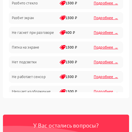
Разбито стекло
1500 ₽
Подробнее →
Камеры
Разбит экран
1500 ₽
Подробнее →
Проблемы с дисплеем и сенсором
Не гаснет при разговоре
400 ₽
Подробнее →
Зарядка
Пятна на экране
1500 ₽
Подробнее →
Проблемы с питанием, зарядкой и аккумулятором
Нет подсветки
1500 ₽
Подробнее →
Проблемы с работой системы, корпусом и другие
Не работает сенсор
1500 ₽
Подробнее →
Мерцает изображение
1500 ₽
Подробнее →
Не работает 3D Touch
2400 ₽
Подробнее →
Не работает Face ID
4000 ₽
Подробнее →
У Вас остались вопросы?