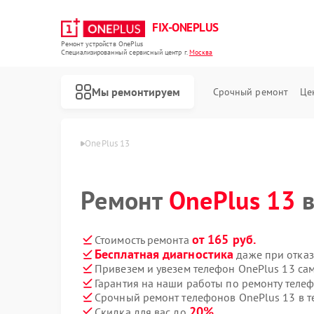
FIX-ONEPLUS
Ремонт устройств OnePlus
Специализированный cервисный центр г.
Москва
Мы ремонтируем
Срочный ремонт
Це
ая
Телефон OnePlus
OnePlus 13
Ремонт
OnePlus 13
в
от 165 руб.
Стоимость ремонта
Бесплатная диагностика
даже при отказ
Привезем и увезем телефон OnePlus 13 са
Гарантия на наши работы по ремонту теле
Срочный ремонт телефонов OnePlus 13 в т
20%
Скидка для вас до