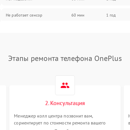
Не работает сенсор
60 мин
1 год
Мерцает изображение
60 мин
1 год
Не работает 3D Touch
60 мин
1 год
Этапы ремонта телефона OnePlus
Не работает Face ID
60 мин
1 год
2. Консультация
Менеджер колл центра позвонит вам,
сориентирует по стоимости ремонта вашего
телефона а также ответит на все ваши вопросы.