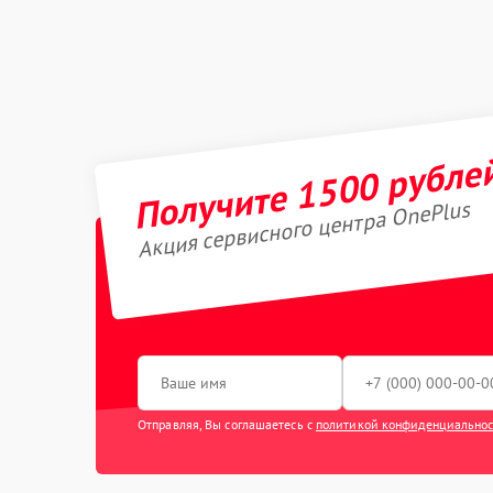
Получите 1500 рубле
Акция сервисного центра OnePlus
Отправляя, Вы соглашаетесь с
политикой конфиденциально