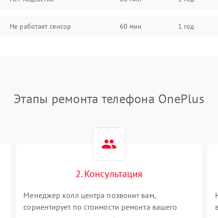
Не работает сенсор
60 мин
1 год
Мерцает изображение
60 мин
1 год
Не работает 3D Touch
60 мин
1 год
Этапы ремонта телефона OnePlus
Не работает Face ID
60 мин
1 год
2. Консультация
Менеджер колл центра позвонит вам,
сориентирует по стоимости ремонта вашего