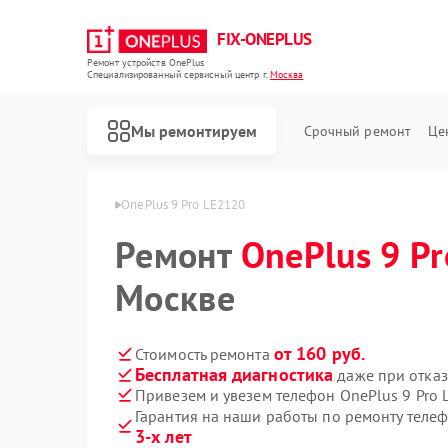
FIX-ONEPLUS
Ремонт устройств OnePlus
Специализированный cервисный центр г.
Москва
Мы ремонтируем
Срочный ремонт
Це
ая
Телефон OnePlus
OnePlus 9 Pro LE2120
Ремонт
OnePlus 9 P
Москве
от 160 руб.
Стоимость ремонта
Бесплатная диагностика
даже при отказ
Привезем и увезем телефон OnePlus 9 Pro
Гарантия на наши работы по ремонту теле
3-х лет