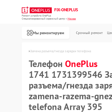
FIX-ONEPLUS
Ремонт устройств OnePlus
Специализированный cервисный центр г.
Москва
Мы ремонтируем
Срочный ремонт
Це
ая
Телефон OnePlus
Замена разъема/гнезда зарядки телефона
Телефон
OnePlus
1741 1731399546 З
разъема/гнезда зар
zamena-razema-gnez
telefona Array 395