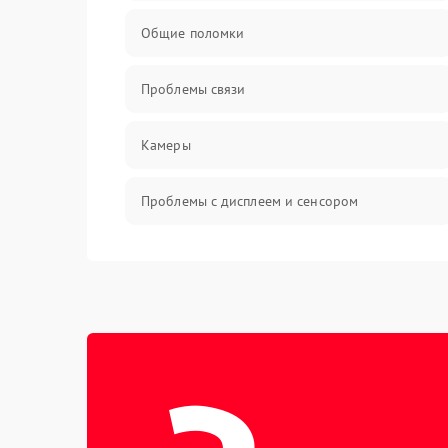
Общие поломки
Проблемы связи
Камеры
Проблемы с дисплеем и сенсором
Зарядка
Проблемы с питанием, зарядкой и
аккумулятором
Проблемы с работой системы, корпусом и
другие