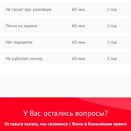
Не гаснет при разговоре
60 мин
1 год
Пятна на экране
60 мин
1 год
Нет подсветки
60 мин
1 год
Не работает сенсор
60 мин
1 год
Мерцает изображение
60 мин
1 год
Не работает 3D Touch
60 мин
1 год
Не работает Face ID
60 мин
1 год
У Вас остались вопросы?
Оставьте заявку, мы свяжемся с Вами в ближайшее время