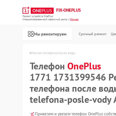
FIX-ONEPLUS
Ремонт устройств OnePlus
Специализированный cервисный центр г.
Москва
Мы ремонтируем
Срочный ремонт
Це
ая
Телефон OnePlus
Ремонт телефона после воды
Телефон
OnePlus
1771 1731399546 Р
телефона после вод
telefona-posle-vody 
Привезем и увезем телефон OnePlus собст