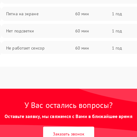
Пятна на экране
60 мин
1 год
Нет подсветки
60 мин
1 год
Не работает сенсор
60 мин
1 год
Мерцает изображение
60 мин
1 год
Не работает 3D Touch
60 мин
1 год
Не работает Face ID
60 мин
1 год
У Вас остались вопросы?
Оставьте заявку, мы свяжемся с Вами в ближайшее время
Заказать звонок